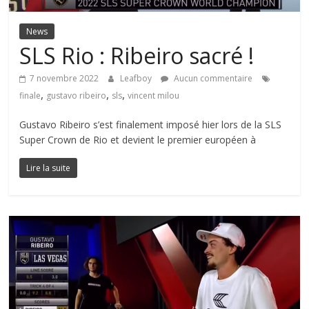
News
SLS Rio : Ribeiro sacré !
7 novembre 2022
Leafboy
Aucun commentaire
,
,
,
finale
gustavo ribeiro
sls
vincent milou
Gustavo Ribeiro s’est finalement imposé hier lors de la SLS
Super Crown de Rio et devient le premier européen à
Lire la suite